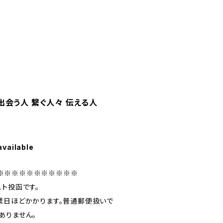
人 出会う人 繋ぐ人々 伝える人
available
※※※※※※※※※※※
スト投函です。
業日ほどかかります。普通郵便扱いで
ありません。