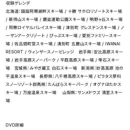
収録ゲレンデ
北海道：国設阿寒湖畔スキー場 / 十勝 サホロリゾートスキー場
/ 新得山スキー場 / 鹿追運動公園スキー場 / 明野ヶ丘スキー場
/ 阿寒ロイヤルバレイスキー場 / 津別町 グレステンスキー場 / ノ
ーザンアークリゾート / ぴっぷスキー場 / 愛別ファミリースキー
場 / 佐呂間町営スキー場 / 湧別町 五鹿山スキー場 / IWANAI
RESORT / ウィンザースノービレッジ 岩手県：安比高原スキー
場 / 岩手高原スノーパーク / 平庭高原スキー場 / 雫石スキー
場 宮城県：みやぎ蔵王 白石スキー場 新潟県：妙高高原 池の
平温泉スキー場 長野県：八千穂高原スキー場 / ピラタス蓼科
スノーリゾート群馬県：たんばらスキーパーク / オグナほたかス
キー場 / 万座温泉スキー場 山梨県：サンメドウズ 清里スキー
場
DVD詳細