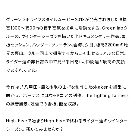
グリーンラボライフスタイルムービー2013が発売されました!!!標
高1300〜1500mの菅平高原を拠点に活動をする、Green.labク
ルーの、ウインターシーズンを描いた半ドキュメンタリー作品。雪
板セッション、パウダー、ツリーラン、雲海、夕日、標高2200mの地
元の裏山。 クルー同士で撮影するからこそ出せるリアルな日常。
ライダー達の非日常の中で見せる日常は、仲間達と最高の笑顔
であふれていた。
今作は、"八甲田 -風と樹氷の山-"を制作したokakenを編集に
向かえ、 ボーナスにはウッドコアの制作、The fighting farmers
の録音風景、残雪での雪板、他を収録。
High-Fiveで始まりHigh-Fiveで終わるライダー達のウインター
シーズン。 覗いてみませんか？