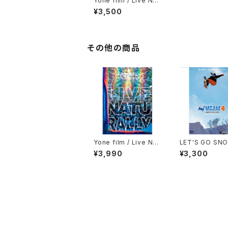
Yone film / Live Nat
urally 3
¥3,500
その他の商品
Yone film / Live Nat
LET'S GO SN
urally 5
ARD4
¥3,990
¥3,300