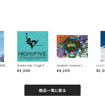
OWBO
Green.lab / High Fiv
okaken cinema / Th
レッツ
e
e Wall
3 フ
¥3,000
¥4,200
¥3,3
ス＆ト
商品一覧に戻る