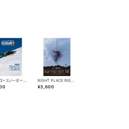
ゴースノーボード
RIGHT PLACE RIGH
リーランズ トピック
T TIME
00
¥3,600
リックス