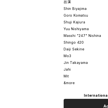
出演
Shin Biyajima
Goro Komatsu
Shuji Kajiura
Yuu Nishiyama
Masshi "247" Nishina
Shingo 420
Daiji Sekine
Mo3
Jin Takayama
Jahi
Mit
&more
Internationa
Ad