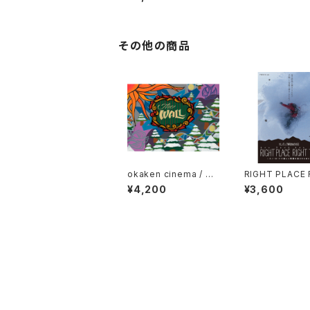
その他の商品
okaken cinema / Th
RIGHT PLACE 
e Wall
T TIME
¥4,200
¥3,600