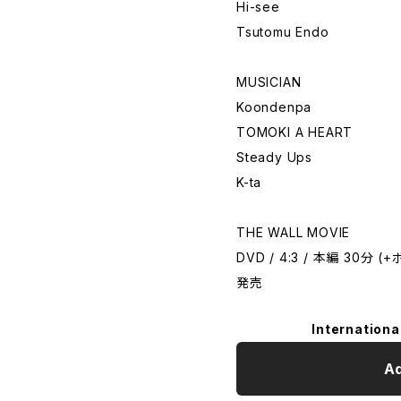
Hi-see
Tsutomu Endo
MUSICIAN
Koondenpa
TOMOKI A HEART
Steady Ups
K-ta
THE WALL MOVIE
DVD / 4:3 / 本編 30分 (
発売
Internationa
Ad