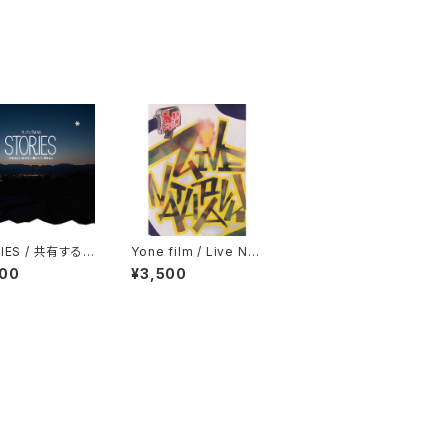
IES / 共有する
Yone film / Live Nat
会う人 繋ぐ人々
urally 3
600
¥3,500
人