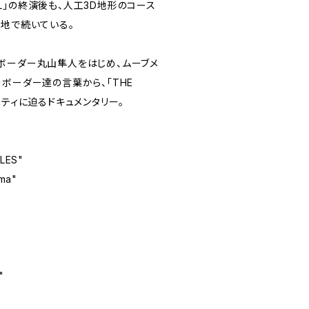
ALL」の終演後も、人工3D地形のコース
各地で続いている。
ボーダー丸山隼人をはじめ、ムーブメ
ボーダー達の言葉から、「THE
ニティに迫るドキュメンタリー。
LES"
ma"
"