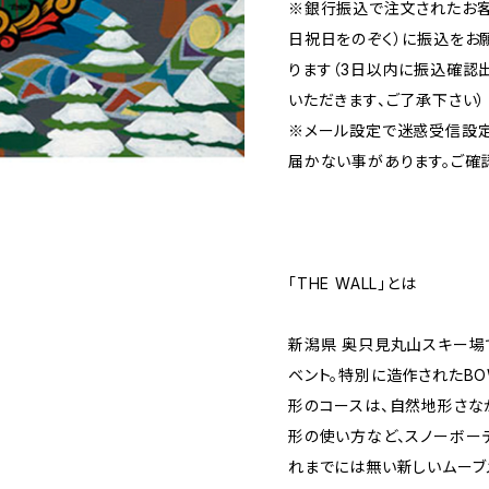
※銀行振込で注文されたお客
日祝日をのぞく）に振込をお
ります（3日以内に振込確認
いただきます、ご了承下さい）
※メール設定で迷惑受信設
届かない事があります。ご確
「THE WALL」とは
新潟県 奥只見丸山スキー場
ベント。特別に造作されたBO
形のコースは、自然地形さな
形の使い方など、スノーボー
れまでには無い新しいムーブ